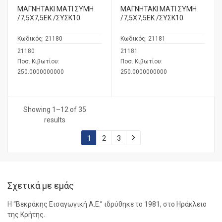
ΜΑΓΝΗΤΑΚΙ ΜΑΤΙ ΣΥΜΗ
ΜΑΓΝΗΤΑΚΙ ΜΑΤΙ ΣΥΜΗ
/7,5Χ7,5ΕΚ /ΣΥΣΚ10
/7,5Χ7,5ΕΚ /ΣΥΣΚ10
Κωδικός:
21180
Κωδικός:
21181
21180
21181
Ποσ. Κιβωτίου:
Ποσ. Κιβωτίου:
250.0000000000
250.0000000000
Showing 1–12 of 35
results
1
2
3
Σχετικά με εμάς
Η “Βεκράκης Εισαγωγική Α.Ε.” ιδρύθηκε το 1981, στο Ηράκλειο
της Κρήτης.