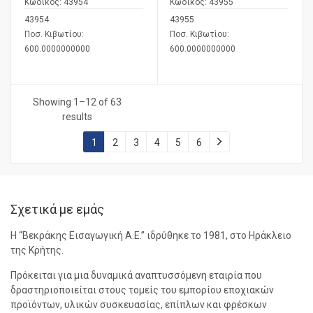
Κωδικός:
43954
Κωδικός:
43955
43954
43955
Ποσ. Κιβωτίου:
Ποσ. Κιβωτίου:
600.0000000000
600.0000000000
Showing 1–12 of 63
results
1
2
3
4
5
6
Σχετικά με εμάς
Η “Βεκράκης Εισαγωγική Α.Ε.” ιδρύθηκε το 1981, στο Ηράκλειο
της Κρήτης.
Πρόκειται για μια δυναμικά αναπτυσσόμενη εταιρία που
δραστηριοποιείται στους τομείς του εμπορίου εποχιακών
προϊόντων, υλικών συσκευασίας, επίπλων και φρέσκων