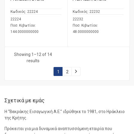
Κωδικός:
22224
Κωδικός:
22232
22224
22232
Ποσ. Κιβωτίου:
Ποσ. Κιβωτίου:
144.0000000000
48.0000000000
Showing 1–12 of 14
results
1
2
Σχετικά με εμάς
Η “Βεκράκης Εισαγωγική Α.Ε.” ιδρύθηκε το 1981, στο Ηράκλειο
της Κρήτης.
Πρόκειται για μια δυναμικά αναπτυσσόμενη εταιρία που